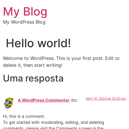
Pular
My Blog
para
o
My WordPress Blog
conteúdo
Hello world!
Welcome to WordPress. This is your first post. Edit or
delete it, then start writing!
Uma resposta
Abril 16, 2024 às 10:20 pm
A WordPress Commenter
diz:
Hi, this is a comment.
To get started with moderating, editing, and deleting
comments, please visit the Comments screen in the